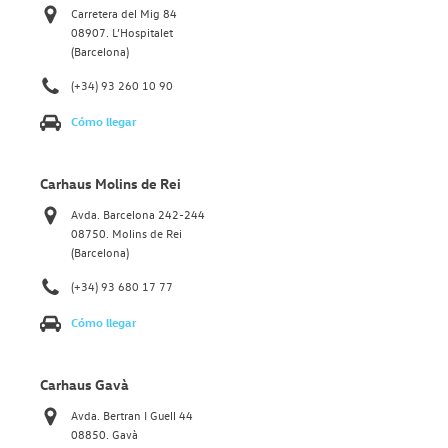
Carretera del Mig 84
08907. L’Hospitalet
(Barcelona)
(+34) 93 260 10 90
Cómo llegar
Carhaus Molins de Rei
Avda. Barcelona 242-244
08750. Molins de Rei
(Barcelona)
(+34) 93 680 17 77
Cómo llegar
Carhaus Gavà
Avda. Bertran I Guell 44
08850. Gavà