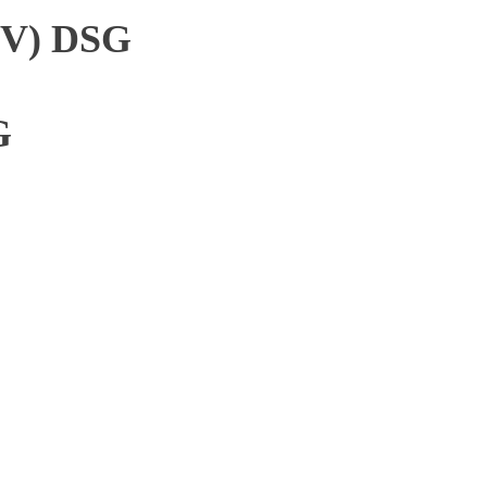
 CV) DSG
G