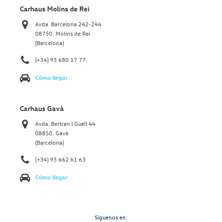
Carhaus Molins de Rei
Avda. Barcelona 242-244
08750. Molins de Rei
(Barcelona)
(+34) 93 680 17 77
Cómo llegar
Carhaus Gavà
Avda. Bertran I Guell 44
08850. Gavà
(Barcelona)
(+34) 93 662 61 63
Cómo llegar
Síguenos en: