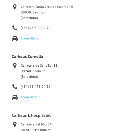
Carretera Santa Creu de Calafell 15
08830. Sant Boi
(Barcelona)
(+34) 93 640 00 72
Cómo llegar
Carhaus Cornellá
Carretera de Sant Boi 11
08940. Cornellá
(Barcelona)
(+34) 93 475 04 30
Cómo llegar
Carhaus L’Hospitalet
Carretera del Mig 84
08907. L’Hospitalet