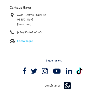
Carhaus Gavà
Avda. Bertran I Guell 44
08850. Gavà
(Barcelona)
(+34) 93 662 61 63
Cómo llegar
Síguenos en:
Contáctanos: