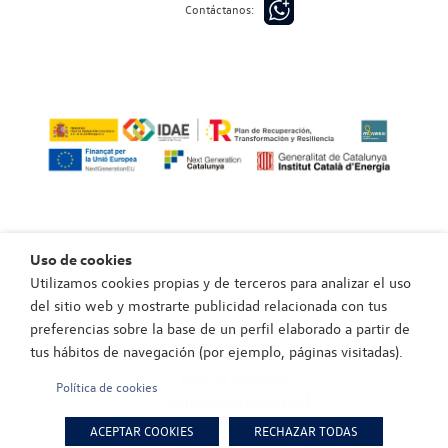
Contáctanos:
Uso de cookies
Utilizamos cookies propias y de terceros para analizar el uso
Política de privacidad
del sitio web y mostrarte publicidad relacionada con tus
Política de cookies
preferencias sobre la base de un perfil elaborado a partir de
Aviso legal
tus hábitos de navegación (por ejemplo, páginas visitadas).
Política de privacidad canal de integridad
Canal de integridad
Política de cookies
Configuración de cookies
EU Data Act (Reglamento (UE) 2023/2854)
ACEPTAR COOKIES
RECHAZAR TODAS