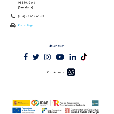
08850. Gavà
(Barcelona)
(+34) 93 662 61 63
Cómo llegar
Síguenos en:
Contáctanos: