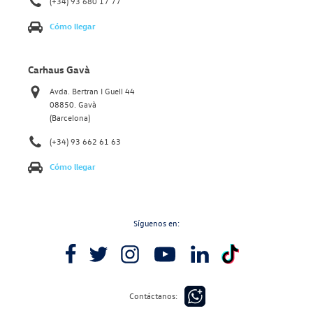
(+34) 93 680 17 77
Cómo llegar
Carhaus Gavà
Avda. Bertran I Guell 44
08850. Gavà
(Barcelona)
(+34) 93 662 61 63
Cómo llegar
Síguenos en:
Contáctanos: