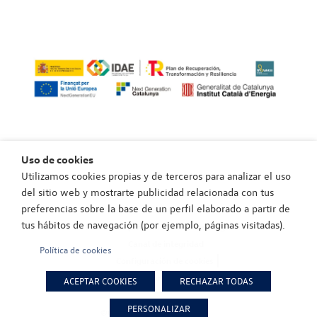
Uso de cookies
Utilizamos cookies propias y de terceros para analizar el uso
Política de privacidad
del sitio web y mostrarte publicidad relacionada con tus
Política de cookies
preferencias sobre la base de un perfil elaborado a partir de
Aviso legal
tus hábitos de navegación (por ejemplo, páginas visitadas).
Política de privacidad canal de integridad
Canal de integridad
Política de cookies
Configuración de cookies
EU Data Act (Reglamento (UE) 2023/2854)
ACEPTAR COOKIES
RECHAZAR TODAS
PERSONALIZAR
©Copyright 2025 Carhaus