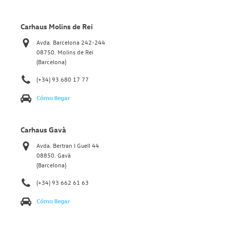
Carhaus Molins de Rei
Avda. Barcelona 242-244
08750. Molins de Rei
(Barcelona)
(+34) 93 680 17 77
Cómo llegar
Carhaus Gavà
Avda. Bertran I Guell 44
08850. Gavà
(Barcelona)
(+34) 93 662 61 63
Cómo llegar