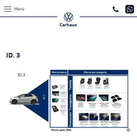
Menú
Carhaus
ID. 3