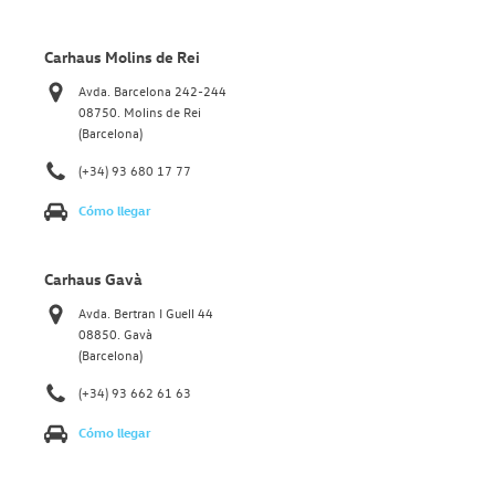
Carhaus Molins de Rei
Avda. Barcelona 242-244
08750. Molins de Rei
(Barcelona)
(+34) 93 680 17 77
Cómo llegar
Carhaus Gavà
Avda. Bertran I Guell 44
08850. Gavà
(Barcelona)
(+34) 93 662 61 63
Cómo llegar