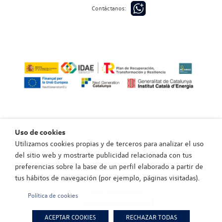
Contáctanos:
Uso de cookies
Utilizamos cookies propias y de terceros para analizar el uso
Política de privacidad
del sitio web y mostrarte publicidad relacionada con tus
Política de cookies
preferencias sobre la base de un perfil elaborado a partir de
Aviso legal
tus hábitos de navegación (por ejemplo, páginas visitadas).
Política de privacidad canal de integridad
Canal de integridad
Política de cookies
Configuración de cookies
EU Data Act (Reglamento (UE) 2023/2854)
ACEPTAR COOKIES
RECHAZAR TODAS