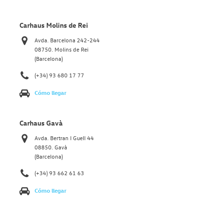
Carhaus Molins de Rei
Avda. Barcelona 242-244
08750. Molins de Rei
(Barcelona)
(+34) 93 680 17 77
Cómo llegar
Carhaus Gavà
Avda. Bertran I Guell 44
08850. Gavà
(Barcelona)
(+34) 93 662 61 63
Cómo llegar