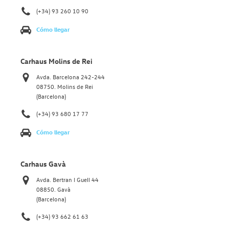
(+34) 93 260 10 90
Cómo llegar
Carhaus Molins de Rei
Avda. Barcelona 242-244
08750. Molins de Rei
(Barcelona)
(+34) 93 680 17 77
Cómo llegar
Carhaus Gavà
Avda. Bertran I Guell 44
08850. Gavà
(Barcelona)
(+34) 93 662 61 63