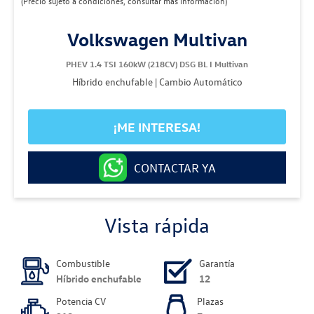
(Precio sujeto a condiciones, consultar más información)
Volkswagen Multivan
PHEV 1.4 TSI 160kW (218CV) DSG BL I Multivan
Híbrido enchufable | Cambio Automático
¡ME INTERESA!
CONTACTAR YA
Vista rápida
Combustible
Garantía
Híbrido enchufable
12
Potencia CV
Plazas