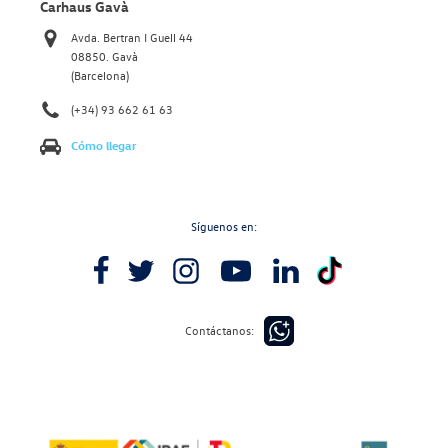
Carhaus Gavà
Avda. Bertran I Guell 44
08850. Gavà
(Barcelona)
(+34) 93 662 61 63
Cómo llegar
Síguenos en:
Contáctanos: