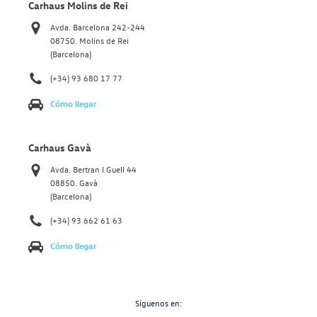
Carhaus Molins de Rei
Avda. Barcelona 242-244
08750. Molins de Rei
(Barcelona)
(+34) 93 680 17 77
Cómo llegar
Carhaus Gavà
Avda. Bertran I Guell 44
08850. Gavà
(Barcelona)
(+34) 93 662 61 63
Cómo llegar
Síguenos en: