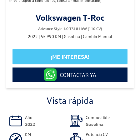
(Precio sujeto a condiciones, consultar más información)
Volkswagen T-Roc
Advance Style 1.0 TSI 81 kW (110 CV)
2022 | 55.990 KM | Gasolina | Cambio Manual
¡ME INTERESA!
CONTACTAR YA
Vista rápida
Año
Combustible
2022
Gasolina
KM
Potencia CV