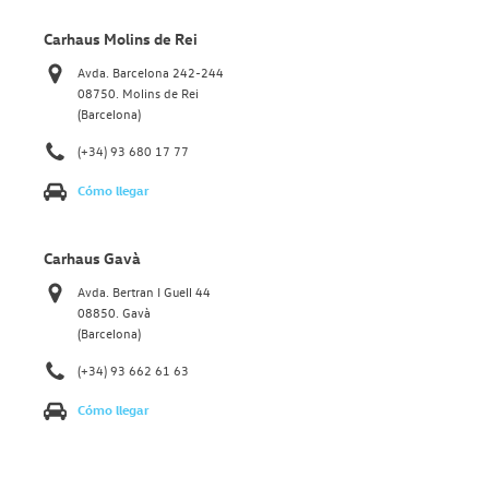
Carhaus Molins de Rei
Avda. Barcelona 242-244
08750. Molins de Rei
(Barcelona)
(+34) 93 680 17 77
Cómo llegar
Carhaus Gavà
Avda. Bertran I Guell 44
08850. Gavà
(Barcelona)
(+34) 93 662 61 63
Cómo llegar