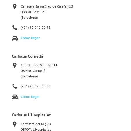
Carretera Santa Creu de Calafell 15
08830. Sant Boi
(Barcelona)
(+34) 93 640 00 72
Cómo llegar
Carhaus Cornellá
Carretera de Sant Boi 11
08940. Cornellá
(Barcelona)
(+34) 93 475 04 30
Cómo llegar
Carhaus L’Hospitalet
Carretera del Mig 84
08907. L’Hospitalet