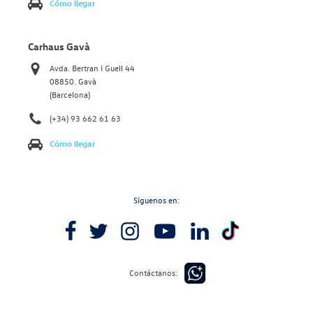
Cómo llegar
Carhaus Gavà
Avda. Bertran I Guell 44
08850. Gavà
(Barcelona)
(+34) 93 662 61 63
Cómo llegar
Síguenos en:
Contáctanos: