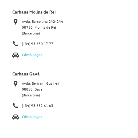
Carhaus Molins de Rei
Avda. Barcelona 242-244
08750. Molins de Rei
(Barcelona)
(+34) 93 680 17 77
Cómo llegar
Carhaus Gavà
Avda. Bertran I Guell 44
08850. Gavà
(Barcelona)
(+34) 93 662 61 63
Cómo llegar