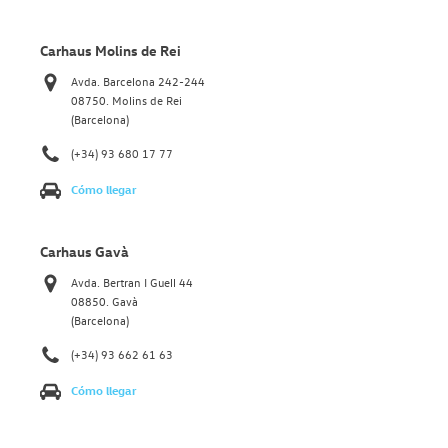
Carhaus Molins de Rei
Avda. Barcelona 242-244
08750. Molins de Rei
(Barcelona)
(+34) 93 680 17 77
Cómo llegar
Carhaus Gavà
Avda. Bertran I Guell 44
08850. Gavà
(Barcelona)
(+34) 93 662 61 63
Cómo llegar