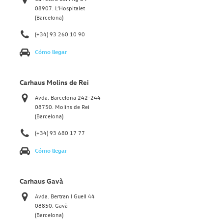
08907. L’Hospitalet
(Barcelona)
(+34) 93 260 10 90
Cómo llegar
Carhaus Molins de Rei
Avda. Barcelona 242-244
08750. Molins de Rei
(Barcelona)
(+34) 93 680 17 77
Cómo llegar
Carhaus Gavà
Avda. Bertran I Guell 44
08850. Gavà
(Barcelona)