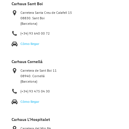
Carhaus Sant Boi
Carretera Santa Creu de Calafell 15
08830. Sant Boi
(Barcelona)
(+34) 93 640 00 72
Cómo llegar
Carhaus Cornellá
Carretera de Sant Boi 11
08940. Cornellá
(Barcelona)
(+34) 93 475 04 30
Cómo llegar
Carhaus L’Hospitalet
Carretera del Mig 84